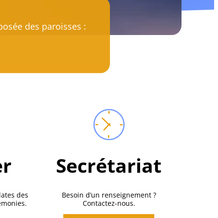
posée des paroisses :
er
Secrétariat
dates des
Besoin d’un renseignement ?
émonies.
Contactez-nous.