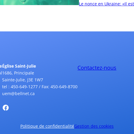
Le nonce en Ukraine: «Il es
e
Église Saint-Julie
Contactez-nous
l
1686, Principale
Sainte-Julie, J3E 1W7
tel : 450-649-1277 / Fax: 450-649-8700
uem@bellnet.ca
Politique de confidentialité
Gestion des cookies