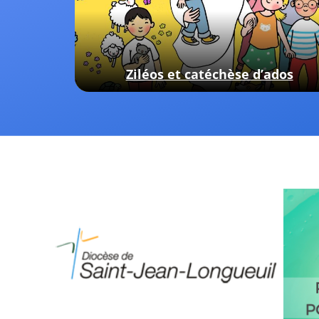
Ziléos et catéchèse d’ados