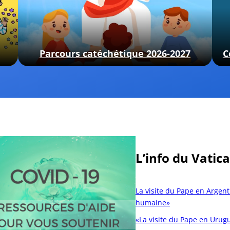
Parcours catéchétique 2026-2027
C
L’info du Vatic
La visite du Pape en Argen
humaine»
«La visite du Pape en Urugu