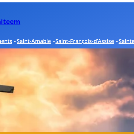
Uniteem
ments
Saint-Amable
Saint-François-d’Assise
Sainte