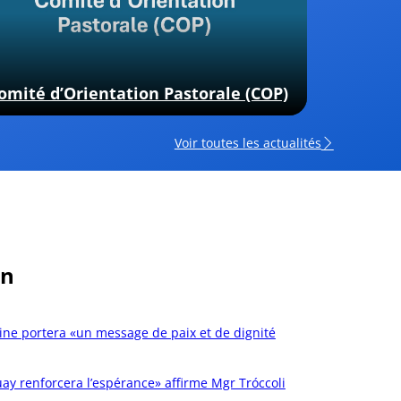
omité d’Orientation Pastorale (COP)
Voir toutes les actualités
an
tine portera «un message de paix et de dignité
ay renforcera l’espérance» affirme Mgr Tróccoli