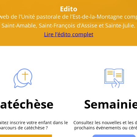
Edito
 web de l’Unité pastorale de l’Est-de-la-Montagne com
Saint-Amable, Saint-François d’Assise et Sainte-Julie.
Lire l’édito complet
atéchèse
Semaini
itez inscrire votre enfant dans le
Consultez les nouvelles et les 
parcours de catéchèse ?
prochains événements ou cér