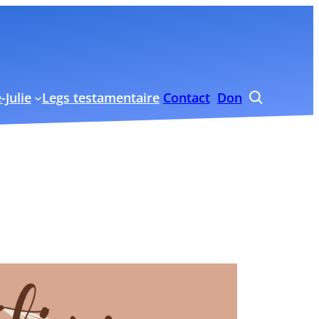
-Julie
Legs testamentaire
Contact
Don
