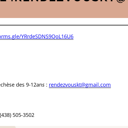
/forms.gle/YRrdeSDNS9QoL16U6
échèse des 9-12an
s
:
rendezvouskt@gmail.com
 (438) 505-3502