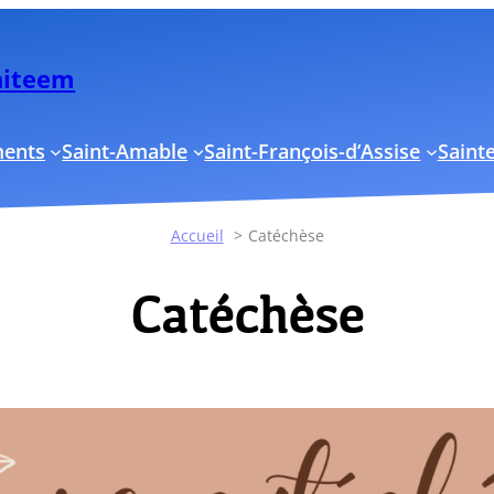
Uniteem
ments
Saint-Amable
Saint-François-d’Assise
Sainte
Accueil
Catéchèse
Catéchèse