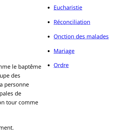
Eucharistie
Réconciliation
Onction des malades
Mariage
Ordre
comme le baptême
oupe des
 la personne
ipales de
 son tour comme
ement.