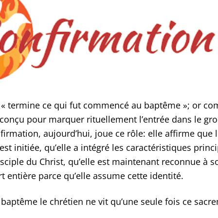
ui « termine ce qui fut commencé au baptême »; or 
ne conçu pour marquer rituellement l’entrée dans le gr
nfirmation, aujourd’hui, joue ce rôle: elle affirme que
st initiée, qu’elle a intégré les caractéristiques princ
 disciple du Christ, qu’elle est maintenant reconnue à
t entière parce qu’elle assume cette identité.
aptême le chrétien ne vit qu’une seule fois ce sacr