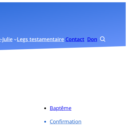
-Julie
Legs testamentaire
Contact
Don

Baptême
Confirmation