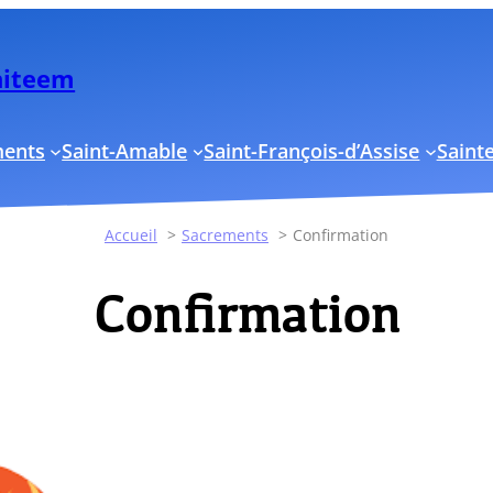
Uniteem
ments
Saint-Amable
Saint-François-d’Assise
Sainte
Accueil
Sacrements
Confirmation
Confirmation