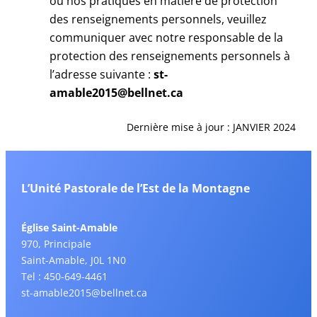
ou nos pratiques en matière de protection
des renseignements personnels, veuillez
communiquer avec notre responsable de la
protection des renseignements personnels à
l’adresse suivante :
st-
amable2015@bellnet.ca
Dernière mise à jour : JANVIER 2024
L’Unité Pastorale de l’Est de la Montagne
Église Saint-Amable
970, Principale
Saint-Amable, J0L 1N0
Tel : 450-649-4461
st-amable2015@bellnet.ca