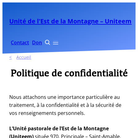
Aller
au
Unité de l'Est de la Montagne – Uniteem
contenu
Contact
Don


Accueil
Politique de confidentialité
Nous attachons une importance particulière au
traitement, à la confidentialité et à la sécurité de
vos renseignements personnels.
L’Unité pastorale de l’Est de la Montagne
(Uniteem)
située 970, Principale – Saint-Amable,