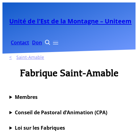
Aller
au
Unité de l'Est de la Montagne – Uniteem
contenu
Contact
Don


Saint-Amable
Fabrique Saint-Amable
Membres
Conseil de Pastoral d’Animation (CPA)
Loi sur les Fabriques