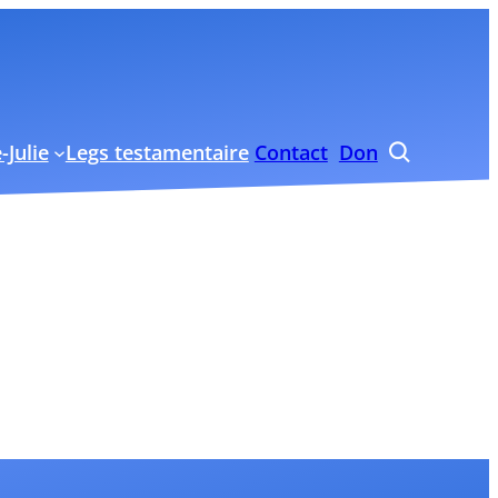
-Julie
Legs testamentaire
Contact
Don
