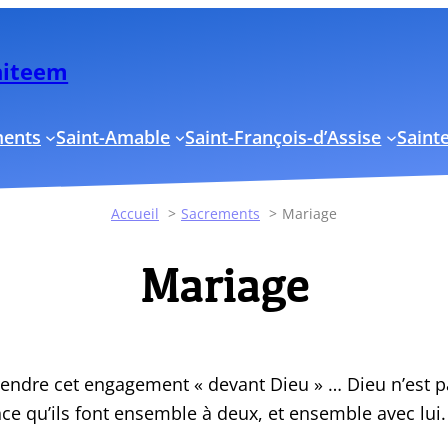
Uniteem
ments
Saint-Amable
Saint-François-d’Assise
Sainte
Accueil
Sacrements
Mariage
Mariage
ndre cet engagement « devant Dieu » … Dieu n’est pas
iance qu’ils font ensemble à deux, et ensemble avec lu