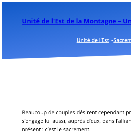
Aller
au
Unité de l'Est de la Montagne – 
contenu
Unité de l’Est
Sacre
Beaucoup de couples désirent cependant pre
s’engage lui aussi, auprès d’eux, dans l’all
présent : c’est le sacrement.