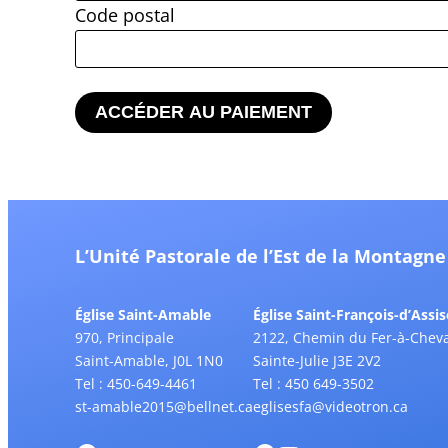
Code postal
L’Unité Pastorale de l’Est de la Montagne
Église Saint-Amable
Église Saint-François-d’Assis
970, Principale
2122, Chemin du Fer-à-Cheva
Saint-Amable, J0L 1N0
Sainte-Julie J3E 2V2
Tel : 450-649-4461
Tel : 450 649-3502
st-amable2015@bellnet.ca
eglisesfa@videotron.ca