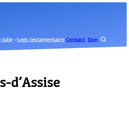
-Julie
Legs testamentaire
Contact
Don

s-d’Assise