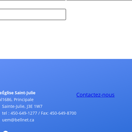
e
Église Saint-Julie
Contactez-nous
l
1686, Principale
Sainte-Julie, J3E 1W7
tel : 450-649-1277 / Fax: 450-649-8700
uem@bellnet.ca