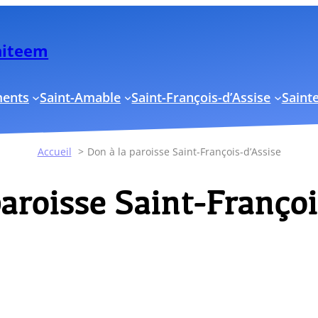
Uniteem
ments
Saint-Amable
Saint-François-d’Assise
Sainte
Accueil
Don à la paroisse Saint-François-d’Assise
paroisse Saint-Françoi